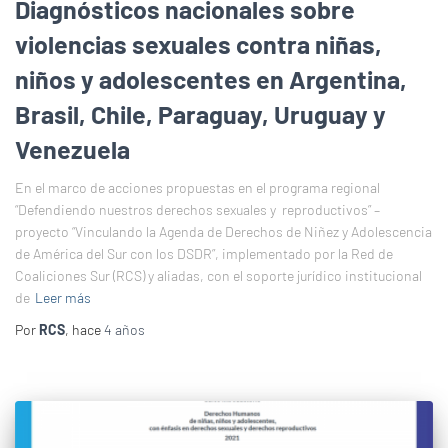
Diagnósticos nacionales sobre
violencias sexuales contra niñas,
niños y adolescentes en Argentina,
Brasil, Chile, Paraguay, Uruguay y
Venezuela
En el marco de acciones propuestas en el programa regional
“Defendiendo nuestros derechos sexuales y reproductivos” –
proyecto “Vinculando la Agenda de Derechos de Niñez y Adolescencia
de América del Sur con los DSDR”, implementado por la Red de
Coaliciones Sur (RCS) y aliadas, con el soporte jurídico institucional
de
Leer más
Por
RCS
, hace
4 años