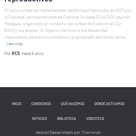
El curso virtual fue implementado desde mayo hasta julio de 2021 por
la Facultad Latinoamericana de Ciencias Sociales (FLACSO), capítulo
Paraguay, organizado en conjunto con la Red de Coaliciones Sur
(RCS) y sus aliadas. El objetivo del mismo fue desarrollar
capacidades para el conocimiento y la apropiada aplicación de los
Leer más
Por
RCS
, hace
5 años
INICIO
CONÓCENOS
QUÉ HACEMOS
DONDE ACTUAMOS
NOTICIAS
BIBLIOTECA
VIDEOTECA
Hestia | Desarrollado por
ThemeIsle